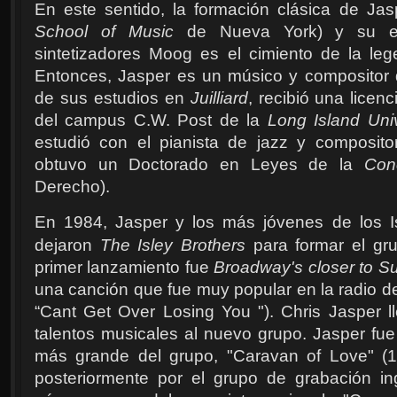
En este sentido, la formación clásica de Jas
School of Music
de Nueva York) y su exp
sintetizadores Moog es el cimiento de la leg
Entonces, Jasper es un músico y compositor 
de sus estudios en
Juilliard
, recibió una licen
del campus C.W. Post de la
Long Island Univ
estudió con el pianista de jazz y compositor
obtuvo un Doctorado en Leyes de la
Conc
Derecho).
En 1984, Jasper y los más jóvenes de los I
dejaron
The Isley Brothers
para formar el gr
primer lanzamiento fue
Broadway's closer to S
una canción que fue muy popular en la radio d
“Cant Get Over Losing You "). Chris Jasper l
talentos musicales al nuevo grupo. Jasper fue e
más grande del grupo, "Caravan of Love" (19
posteriormente por el grupo de grabación i