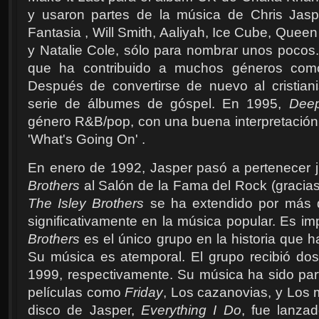
y usaron partes de la música de Chris Jasp
Fantasia , Will Smith, Aaliyah, Ice Cube, Queen
y Natalie Cole, sólo para nombrar unos pocos. 
que ha contribuido a muchos géneros como
Después de convertirse de nuevo al cristian
serie de álbumes de góspel. En 1995,
Deep
género R&B/pop, con una buena interpretación
'What's Going On' .
En enero de 1992, Jasper pasó a pertenecer j
Brothers
al Salón de la Fama del Rock (gracia
The Isley Brothers
se ha extendido por más d
significativamente en la música popular. Es i
Brothers
es el único grupo en la historia que 
Su música es atemporal. El grupo recibió do
1999, respectivamente. Su música ha sido pa
películas como
Friday
, Los cazanovias, y Los 
disco de Jasper,
Everything I Do
, fue lanza