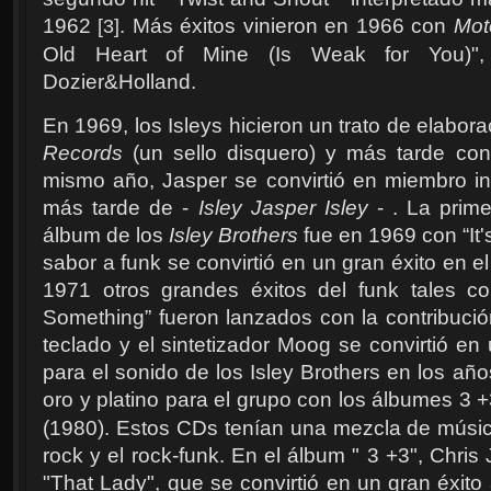
1962
. Más éxitos vinieron en 1966 con
Mot
[3]
Old Heart of Mine (Is Weak for You)",
Dozier&Holland.
En 1969, los Isleys hicieron un trato de elabora
Records
(un sello disquero) y más tarde con
mismo año, Jasper se convirtió en miembro i
más tarde de -
Isley Jasper Isley
- . La prim
álbum de los
Isley Brothers
fue en 1969 con “It'
sabor a funk se convirtió en un gran éxito en 
1971 otros grandes éxitos del funk tales c
Something” fueron lanzados con la contribució
teclado y el sintetizador Moog se convirtió en
para el sonido de los Isley Brothers en los añ
oro y platino para el grupo con los álbumes 3 
(1980). Estos CDs tenían una mezcla de música
rock y el rock-funk. En el álbum " 3 +3", Chris 
"That Lady", que se convirtió en un gran éxit