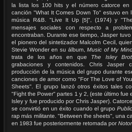
la lista los 100 hits y el número catorce en
canción "What It Comes Down To" estuvo en lo
música R&B. "Live It Up
", (1974) y "Th
[5]
mensajes sociales con respecto a proble
encontraban. Durante ese tiempo, Jasper tuvo 
el pionero del sintetizador Malcolm Cecil, quie
Stevie Wonder en su álbum,
Music of My Min
trata de los años en que
The Isley Brot
grabaciones y contenidos. Chris Jasper c
producción de la música del grupo durante es
canciones de amor como "For The Love of You”,
Sheets". El grupo lanzó otros éxitos tales c
"Fight the Power" partes 1 y 2, (este último fue 
Isley y fue producido por Chris Jasper). Cator
se convirtió en un éxito cuando el grupo
Publi
rap más militante. "Between the sheets", una c
en 1983 fue posteriormente retomada por
Notor