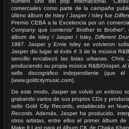
número uno del pop internacional. "Carav
comerciales como parte de la campaña public
último álbum de Isley / Jasper / Isley fue
Diffe
Premio CEBA a la Excelencia por un comercia
Company
que contenía" Brother to Brother", 
álbum de Isley / Jasper / Isley,
Different Dr
1987. Jasper y Ernie Isley se volvieron solis
Jasper dio lugar al éxito # 3 de la música R&
sencillo encabezó las listas urbanas. Chris
produciendo su propia música R&B/Góspel, al ig
sello discográfico independiente (que é
(www.goldcitymusic.com).
De este modo, Jasper se volvió un exitoso so
grabando varios de sus propios CDs y producie
sello Gold City Records, establecido en Nuev
Records
. Además, Jasper ha producido, inter
otros artistas, entre ellos el primer álbum d
Make It Last para el álbum CK de Chaka Khan. 