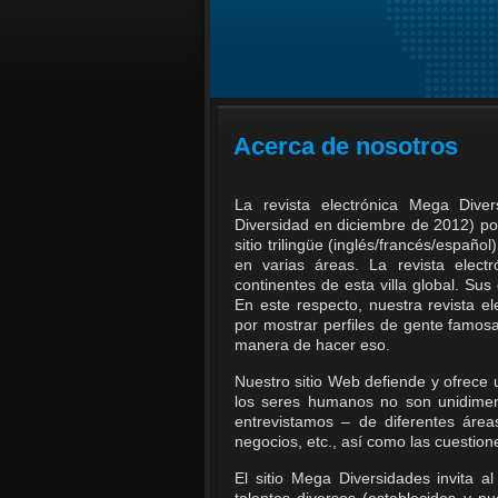
Acerca de nosotros
La revista electrónica Mega Div
Diversidad en diciembre de 2012) por
sitio trilingüe (inglés/francés/españ
en varias áreas. La revista elect
continentes de esta villa global. Su
En este respecto, nuestra revista el
por mostrar perfiles de gente famos
manera de hacer eso.
Nuestro sitio Web defiende y ofrece
los seres humanos no son unidimens
entrevistamos – de diferentes áreas,
negocios, etc., así como las cuesti
El sitio Mega Diversidades invita a