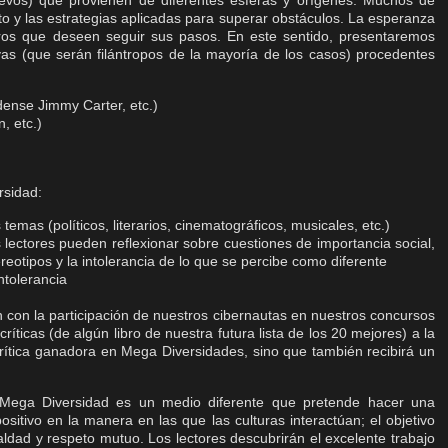
nuevos) que provienen de diferentes esferas y orígenes. Muchos de
ito y las estrategias aplicadas para superar obstáculos. La esperanza
otros que deseen seguir sus pasos. En este sentido, presentaremos
ivas (que serán filántropos de la mayoría de los casos) procedentes
idense Jimmy Carter, etc.)
, etc.)
rsidad:
 temas (políticos, literarios, cinematográficos, musicales, etc.)
 lectores pueden reflexionar sobre cuestiones de importancia social,
ereotipos y la intolerancia de lo que se percibe como diferente
intolerancia
n con la participación de nuestros cibernautas en nuestros concursos
ríticas (de algún libro de nuestra futura lista de los 20 mejores) a la
 crítica ganadora en Mega Diversidades, sino que también recibirá un
a Mega Diversidad es un medio diferente que pretende hacer una
sitivo en la manera en las que las culturas interactúan; el objetivo
aldad y respeto mutuo. Los lectores descubrirán el excelente trabajo