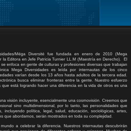
ersidades/Méga Diversité fue fundada en enero de 2010 (Mega
 la Editora en Jefe Patricia Turnier LL.M (Maestría en Derecho). El
ol) se enfoca en gente de culturas y profesiones diversas que trabajan
rónica Mega Diversidades es leída por internautas de los cinco
s edades varían desde los 13 años hasta adultos de la tercera edad.
ectrónica busca eliminar fronteras entre la gente. Nuestro esfuerzo
a que está logrando hacer una diferencia en la vida de otros es una
 una visión incluyente, esencialmente una cosmovisión. Creemos que
ional sino multidimensional, por lo tanto, las personalidades que
 incluyendo política, legal, salud, educación, sociológicas, artes,
ones que abordamos, serán mostrados en toda su complejidad.
l mundo a celebrar la diferencia. Nuestros internautas descubrirán