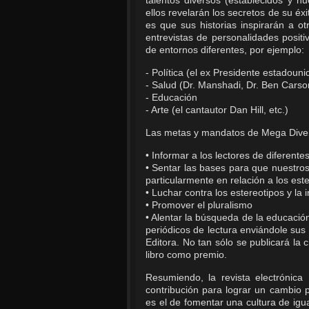
talentos diversos (establecidos y 
ellos revelarán los secretos de su éx
es que sus historias inspirarán a 
entrevistas de personalidades posit
de entornos diferentes, por ejemplo:
- Política (el ex Presidente estadoun
- Salud (Dr. Manshadi, Dr. Ben Carson
- Educación
- Arte (el cantautor Dan Hill, etc.)
Las metas y mandatos de Mega Dive
• Informar a los lectores de diferentes
• Sentar las bases para que nuestros
particularmente en relación a los est
• Luchar contra los estereotipos y la 
• Promover el pluralismo
• Alentar la búsqueda de la educació
periódicos de lectura enviándole sus c
Editora. No tan sólo se publicará la
libro como premio.
Resumiendo, la revista electrónic
contribución para lograr un cambio po
es el de fomentar una cultura de igu