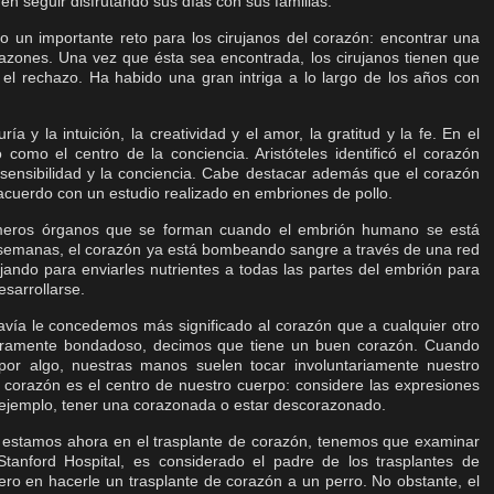
n seguir disfrutando sus días con sus familias.
o un importante reto para los cirujanos del corazón: encontrar una
orazones. Una vez que ésta sea encontrada, los cirujanos tienen que
 el rechazo. Ha habido una gran intriga a lo largo de los años con
ía y la intuición, la creatividad y el amor, la gratitud y la fe. En el
como el centro de la conciencia. Aristóteles identificó el corazón
a sensibilidad y la conciencia. Cabe destacar además que el corazón
acuerdo con un estudio realizado en embriones de pollo.
imeros órganos que se forman cuando el embrión humano se está
 semanas, el corazón ya está bombeando sangre a través de una red
jando para enviarles nutrientes a todas las partes del embrión para
sarrollarse.
avía le concedemos más significado al corazón que a cualquier otro
eramente bondadoso, decimos que tiene un buen corazón. Cuando
r algo, nuestras manos suelen tocar involuntariamente nuestro
 corazón es el centro de nuestro cuerpo: considere las expresiones
 ejemplo, tener una corazonada o estar descorazonado.
 estamos ahora en el trasplante de corazón, tenemos que examinar
tanford Hospital, es considerado el padre de los trasplantes de
ero en hacerle un trasplante de corazón a un perro. No obstante, el