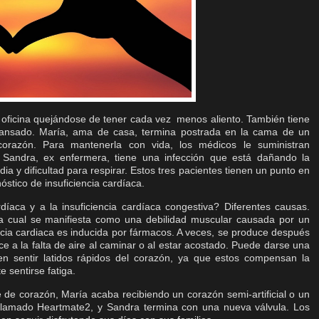
u oficina quejándose de tener cada vez menos aliento. También tiene
 cansado. María, ama de casa, termina postrada en la cama de un
corazón. Para mantenerla con vida, los médicos le suministran
 Sandra, ex enfermera, tiene una infección que está dañando la
ia y dificultad para respirar. Estos tres pacientes tienen un punto en
tico de insuficiencia cardíaca.
díaca y a la insuficiencia cardíaca congestiva? Diferentes causas.
la cual se manifiesta como una debilidad muscular causada por un
encia cardiaca es inducida por fármacos. A veces, se produce después
e a la falta de aire al caminar o al estar acostado. Puede darse una
n sentir latidos rápidos del corazón, ya que estos compensan la
 sentirse fatiga.
 de corazón, María acaba recibiendo un corazón semi-artificial o un
ar llamado Heartmate2, y Sandra termina con una nueva válvula. Los