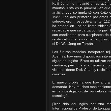
Kolff Johan le implantó un corazón ar
minutos. Esta es la primera vez que 
artificial que se implantó con éxit
1982. Los dos primeros pacientes q
sobrevivieron, respectivamente, 112 
ha estado en uso se llama Abicor 2.
recargable que se carga con la piel. T
son candidatos para trasplantes de
recibió el primer implante de corazón
el Dr. Wei Jeng en Taiwán.
Los futuros modelos incorporan teji
Además, hay unos dispositivos interm
siglas en inglés). Estos se utilizan 
cardíaca, pero que sólo necesitan u
vicepresidente Dick Chaney recibió un
corazón.
El nuevo problema que hay ahora c
demanda. Hay muchos más pacientes 
en la investigación de las células 
tecnología.
[Traducido del inglés por Ana 
Internacional de Profesor de Lengua