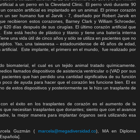
tificial a un perro en la Cleveland Clinic. El perro vivió durante 90
un corazón artificial es implantado en un animal. El primer corazón
o en un ser humano fue el Jarvik - 7, diseñado por Robert Jarvik en
ue recibieron estos corazones, Barney Clark y William Schroeder,
y 620 días después de sus cirugías. El último corazón artificial que
 Este está hecho de plástico y titanio y tiene una batería interna
iene una vida útil de cinco años y sólo se utiliza en pacientes que no
 tejidos. Yao, una taiwanesa – estadounidense de 46 años de edad,
 artificial. Este implante, el primero en el mundo, fue realizado por
do biomaterial, el cual es un tejido animal tratado químicamente.
edios llamados dispositivos de asistencia ventricular o (VAD por sus
en pacientes que han perdido una cantidad significativa de su función
n poco de ayuda para hacer que el corazón les funcione bien. El ex
o de estos dispositivos y posteriormente se le hizo un trasplante de
on el éxito en los trasplantes de corazón es el aumento de la
que necesitan trasplantes que donantes; siento que con el avance
madre, la mejor manera para implantar órganos será utilizando esa
Marcela Guzmán (
marcela@megadiversidad.co
), MA en Diploma
 Española].