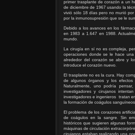
primer trasplante de corazón a un h
de diciembre de 1967 usando la técn
vivió sólo 18 días pero no murió po
por la inmunosupresión que se le sumi
Debido a los avances en los fármac
en 1983 a 1.647 en 1988. Actualme
mundo.
La cirugía en sí no es compleja, pe
operaciones donde se le hace una i
alrededor del corazón se abre y l
introduce el corazón nuevo.
El trasplante no es la cura. Hay co
de algunos órganos y los efectos
Naturalmente, uno podría pensar,
investigadores y cirujanos intent
investigadores e ingenieros tratan 
la formación de coágulos sanguíneos
El problema de los corazones artifi
de coágulos en la sangre. Sin em
históricos que sugieren algunas for
máquinas de circulación extracorpóre
cirujanos estaban realizando una ope