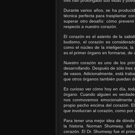
tres han prolongado sus vidas y puede
Durante varios años, se ha producid
técnica perfecta para trasplantar c
superar otro desafío: cómo prevenir
respecto a nuestro corazón.
El corazón es el asiento de la sabidur
budismo, el corazón es considerado 
como el núcleo de la inteligencia, l
es el primer órgano en formarse, de 
Nuestro corazón es uno de los pr
desarrollando. Después de sólo tres
de vasos. Adicionalmente, está traba
que otros órganos también puedan de
Es curioso ver cómo hoy en día, tod
órgano. Cuando alguien es verdad
nos conmovemos emocionalmente po
propio pecho encima del corazón. El
que involucran al corazón, como por
Para tener una mejor idea de dónde
la historia. Norman Shumway, del S
corazón. El Dr. Shumway fue el prim