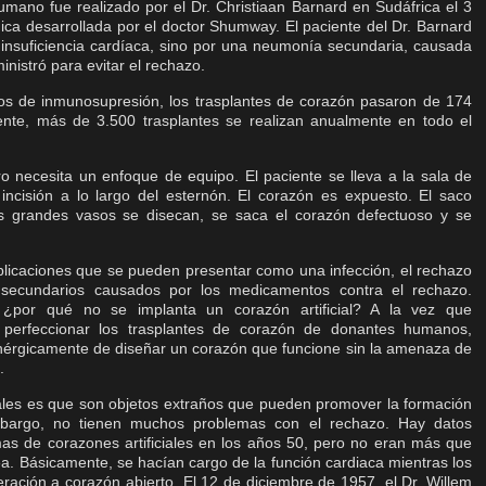
umano fue realizado por el Dr. Christiaan Barnard en Sudáfrica el 3
ica desarrollada por el doctor Shumway. El paciente del Dr. Barnard
r insuficiencia cardíaca, sino por una neumonía secundaria, causada
nistró para evitar el rechazo.
os de inmunosupresión, los trasplantes de corazón pasaron de 174
nte, más de 3.500 trasplantes se realizan anualmente en todo el
ro necesita un enfoque de equipo. El paciente se lleva a la sala de
ncisión a lo largo del esternón. El corazón es expuesto. El saco
os grandes vasos se disecan, se saca el corazón defectuoso y se
mplicaciones que se pueden presentar como una infección, el rechazo
 secundarios causados por los medicamentos contra el rechazo.
 ¿por qué no se implanta un corazón artificial? A la vez que
an perfeccionar los trasplantes de corazón de donantes humanos,
enérgicamente de diseñar un corazón que funcione sin la amenaza de
.
ciales es que son objetos extraños que pueden promover la formación
bargo, no tienen muchos problemas con el rechazo. Hay datos
mas de corazones artificiales en los años 50, pero no eran más que
a. Básicamente, se hacían cargo de la función cardiaca mientras los
ración a corazón abierto. El 12 de diciembre de 1957, el Dr. Willem