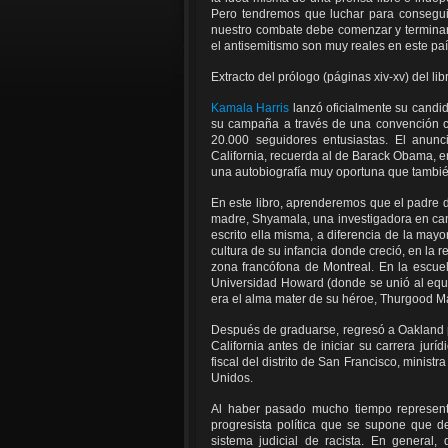
Pero tendremos que luchar para conseguir
nuestro combate debe comenzar y terminar po
el antisemitismo son muy reales en este pa
Extracto del prólogo (páginas xiv-xv) del li
Kamala Harris
lanzó oficialmente su candi
su campaña a través de una convención c
20.000 seguidores entusiastas. El anun
California, recuerda al de Barack Obama, en
una autobiografía muy oportuna que tambié
En este libro, aprenderemos que el padre 
madre, Shyamala, una investigadora en cance
escrito ella misma, a diferencia de la mayo
cultura de su infancia donde creció, en la 
zona francófona de Montreal. En la escuel
Universidad Howard (donde se unió al equi
era el alma mater de su héroe, Thurgood Ma
Después de graduarse, regresó a Oakland p
California antes de iniciar su carrera jur
fiscal del distrito de San Francisco, ministr
Unidos.
Al haber pasado mucho tiempo represen
progresista política que se supone que de
sistema judicial de racista. En general,