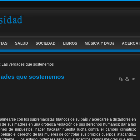
STAS
SALUD
SOCIEDAD
LIBROS
MÚSICA Y DVDs
ACERCA 
o: Las verdades que sostenemos
rdades que sostenemos
alinearse con los supremacistas blancos de su país y acercarse a dictadores en
zos de sus madres en una grotesca violación de sus derechos humanos; dar a las
nes de impuestos; hacer fracasar nuestra lucha contra el cambio climático;
peligro el derecho de las mujeres de controlar sus propios cuerpos; atacando...
pendiente... Los estadounidenses saben que nosotros somos mejores que eso...