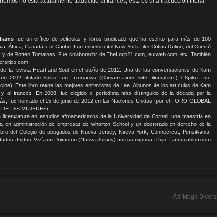
emos no está actualmente traducido al francés, esta es una traducción literal.
liams
fue un crítico de películas y libros sindicado que ha escrito para más de 100
ia, África, Canadá y el Caribe. Fue miembro del New York Film Critics Online, del Comité
 y de Rotten Tomatoes. Fue colaborador de TheLoop21.com, eurweb.com, etc. También
rsities.com.
 de la revista Heart and Soul en el otoño de 2012. Una de las conversaciones de Kam
 de 2002 titulado Spike Lee: Interviews (Conversations with filmmakers) / Spike Lee:
cine). Este libro reúne las mejores entrevistas de Lee. Algunos de los artículos de Kam
 y al francés. En 2008, fue elegido el periodista más distinguido de la década por la
demás, fue honrado el 15 de junio de 2012 en las Naciones Unidas (por el FORO GLOBAL
DE LAS MUJERES).
 licenciatura en estudios afroamericanos de la Universidad de Cornell, una maestría en
ría en administración de empresas de Wharton School y un doctorado en derecho de la
bro del Colegio de abogados de Nueva Jersey, Nueva York, Connecticut, Pensilvania,
tados Unidos. Vivía en Princeton (Nueva Jersey) con su esposa e hijo. Lamentablemente
Â© Mega Diversi