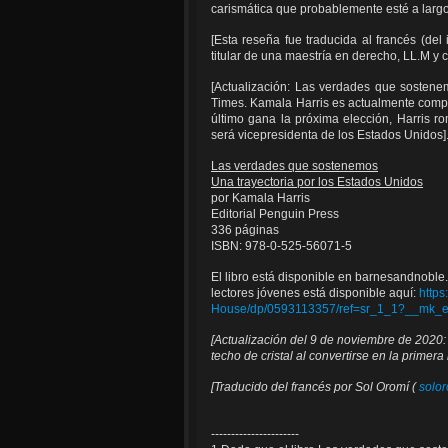
carismática que probablemente esté a largo 
[Esta reseña fue traducida al francés (del
titular de una maestría en derecho, LL.M y
[Actualización: Las verdades que sostene
Times. Kamala Harris es actualmente compa
último gana la próxima elección, Harris rom
será vicepresidenta de los Estados Unidos]
Las verdades que sostenemos
Una trayectoria por los Estados Unidos
por Kamala Harris
Editorial Penguin Press
336 páginas
ISBN: 978-0-525-56071-5
El libro está disponible en barnesandnoble
lectores jóvenes está disponible aquí:
http
House/dp/0593113357/ref=sr_1_1?_
[
Actualización del 9 de noviembre de 2020:
techo de cristal al convertirse en la primer
[Traducido del francés por Sol Oromí (
solo
----------------------