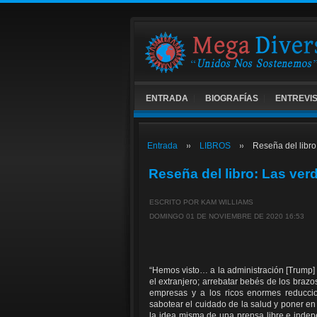
ENTRADA
BIOGRAFÍAS
ENTREVI
Entrada
LIBROS
Reseña del libr
Reseña del libro: Las ve
ESCRITO POR KAM WILLIAMS
DOMINGO 01 DE NOVIEMBRE DE 2020 16:53
“Hemos visto… a la administración [Trump] 
el extranjero; arrebatar bebés de los bra
empresas y a los ricos enormes reduccio
sabotear el cuidado de la salud y poner en 
la idea misma de una prensa libre e inde