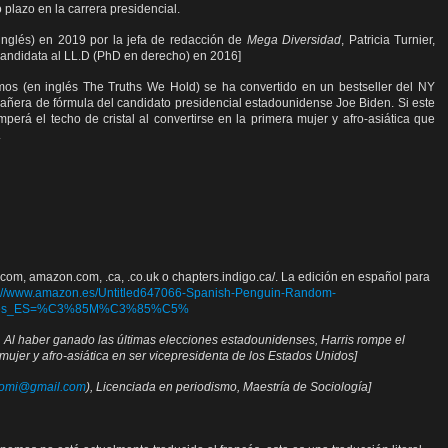
plazo en la carrera presidencial.
 inglés) en 2019 por la jefa de redacción de
Mega Diversidad
, Patricia Turnier,
 candidata al LL.D (PhD en derecho) en 2016]
mos (en inglés The Truths We Hold) se ha convertido en un bestseller del NY
ñera de fórmula del candidato presidencial estadounidense Joe Biden. Si este
perá el techo de cristal al convertirse en la primera mujer y afro-asiática que
.
.com, amazon.com, .ca, .co.uk o chapters.indigo.ca/. La edición en español para
s://www.amazon.es/Untitled647066-Spanish-Penguin-Random-
_mk_es_ES=%C3%85M%C3%85%C5%
 Al haber ganado las últimas elecciones estadounidenses, Harris rompe el
a mujer y afro-asiática en ser vicepresidenta de los Estados Unidos
]
romi@gmail.com
), Licenciada en periodismo, Maestría de Sociología]