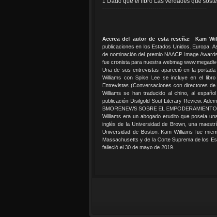
1 Dado que el libro Las verdades que sosten
------------------------------------------------------
Acerca del autor de esta reseña:
Kam Wil
publicaciones en los Estados Unidos, Europa, As
de nominación del premio NAACP Image Awards
fue cronista para nuestra webmag www.megadive
Una de sus entrevistas apareció en la portada
Williams con Spike Lee se incluye en el libro
Entrevistas (Conversaciones con directores de 
Williams se han traducido al chino, al español
publicación Disilgold Soul Literary Review. A
BMORENEWS SOBRE EL EMPODERAMIENTO 
Williams era un abogado erudito que poseía una
inglés de la Universidad de Brown, una maest
Universidad de Boston. Kam Williams fue miem
Massachusetts y de la Corte Suprema de los Es
falleció el 30 de mayo de 2019.