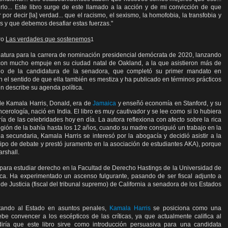
lo... Este libro surge de este llamado a la acción y de mi convicción de que
r decir [la] verdad... que el racismo, el sexismo, la homofobia, la transfobia y
ís y que debemos desafiar estas fuerzas."
bro
Las verdades que sostenemos
1
datura para la carrera de nominación presidencial demócrata de 2020, lanzando
on mucho empuje en su ciudad natal de Oakland, a la que asistieron más de
cio de la candidatura de la senadora, que completó su primer mandato en
 el sentido de que ella también es mestiza y ha publicado en términos prácticos
n describe su agenda política.
de Kamala Harris, Donald, era de
Jamaica
y enseñó economía en Stanford, y su
rología, nació en India. El libro es muy cautivador y se lee como si lo hubiera
ría de las celebridades hoy en día. La autora reflexiona con afecto sobre la rica
región de la bahía hasta los 12 años, cuando su madre consiguió un trabajo en la
a secundaria, Kamala Harris se interesó por la abogacía y decidió asistir a la
po de debate y prestó juramento en la asociación de estudiantes AKA), porque
rshall.
ara estudiar derecho en la Facultad de Derecho Hastings de la Universidad de
ídica. Ha experimentado un ascenso fulgurante, pasando de ser fiscal adjunto a
a de Justicia (fiscal del tribunal supremo) de California a senadora de los Estados
tando al Estado en asuntos penales,
Kamala Harris
se posiciona como una
be convencer a los escépticos de las críticas, ya que actualmente califica al
 diría que este libro sirve como introducción
persuasiva para una candidata