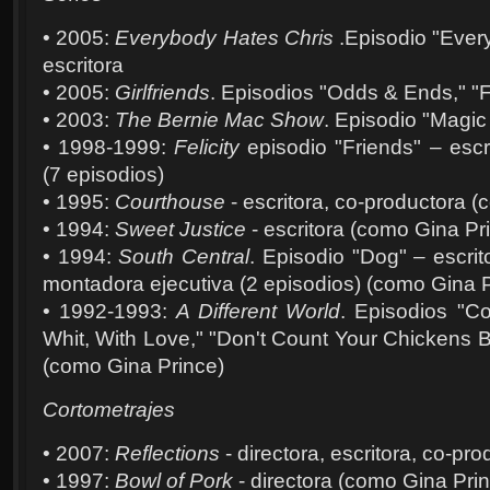
• 2005:
Everybody Hates Chris
.Episodio "Ever
escritora
• 2005:
Girlfriends
. Episodios "Odds & Ends," "Fi
• 2003:
The Bernie Mac Show
. Episodio "Magic 
• 1998-1999:
Felicity
episodio "Friends" – escr
(7 episodios)
• 1995:
Courthouse
- escritora, co-productora 
• 1994:
Sweet Justice
- escritora (como Gina Pr
• 1994:
South Central
. Episodio "Dog" – escrit
montadora ejecutiva (2 episodios) (como Gina P
• 1992-1993:
A Different World
. Episodios "Co
Whit, With Love," "Don't Count Your Chickens B
(como Gina Prince)
Cortometrajes
• 2007:
Reflections
- directora, escritora, co-pro
• 1997:
Bowl of Pork
- directora (como Gina Pri