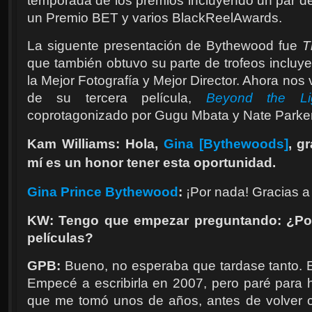
temporada de los premios incluyendo un par 
un Premio BET y varios BlackReelAwards.
La siguente presentación de Bythewood fue
T
que también obtuvo su parte de trofeos incluy
la Mejor Fotografía y Mejor Director. Ahora nos 
de su tercera película,
Beyond the Li
coprotagonizado por Gugu Mbata y Nate Parker
Kam Williams: Hola,
Gina
[
Bythewoods
]
, g
mí es un honor tener esta oportunidad.
Gina Prince Bythewood
:
¡Por nada! Gracias 
KW: Tengo que empezar preguntando: ¿Por 
películas?
GPB:
Bueno, no esperaba que tardase tanto. 
Empecé a escribirla en 2007, pero paré para
que me tomó unos de años, antes de volver 