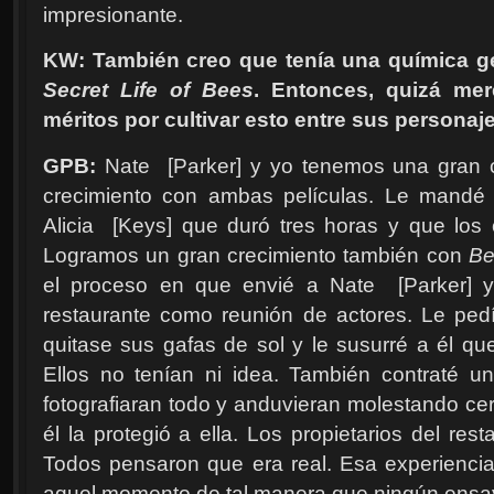
impresionante.
KW: También creo que tenía una química ge
Secret Life of Bees
. Entonces, quizá me
méritos por cultivar esto entre sus personaje
GPB:
Nate
[Parker
]
y yo tenemos una gran c
crecimiento con ambas películas. Le mandé 
Alicia
[Keys
]
que duró tres horas y que los c
Logramos un gran crecimiento también con
Be
el proceso en que envié a Nate
[Parker
]
y
restaurante como reunión de actores. Le ped
quitase sus gafas de sol y le susurré a él que
Ellos no tenían ni idea. También contraté u
fotografiaran todo y anduvieran molestando cer
él la protegió a ella. Los propietarios del re
Todos pensaron que era real. Esa experiencia 
aquel momento de tal manera que ningún ensa