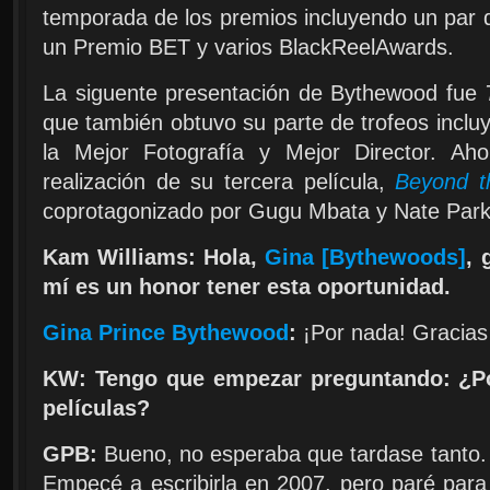
temporada de los premios incluyendo un par
un Premio BET y varios BlackReelAwards.
La siguente presentación de Bythewood fue
que también obtuvo su parte de trofeos inclu
la Mejor Fotografía y Mejor Director. Ah
realización de su tercera película,
Beyond t
coprotagonizado por Gugu Mbata y Nate Park
Kam Williams: Hola,
Gina
[
Bythewoods
]
, 
mí es un honor tener esta oportunidad.
Gina Prince Bythewood
:
¡Por nada! Gracia
KW: Tengo que empezar preguntando: ¿Por
películas?
GPB:
Bueno, no esperaba que tardase tanto.
Empecé a escribirla en 2007, pero paré par