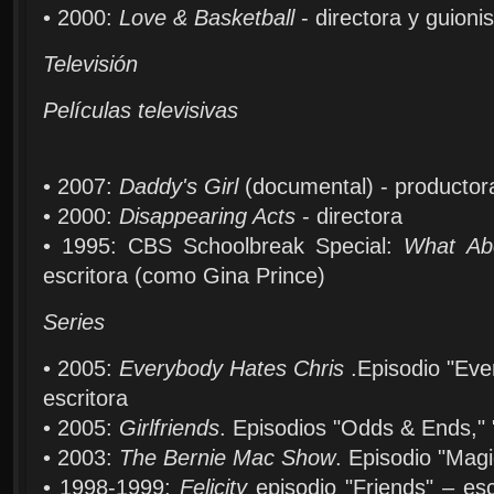
• 2000:
Love & Basketball
- directora y guionis
Televisión
Películas televisivas
• 2007:
Daddy's Girl
(documental) - productor
• 2000:
Disappearing Acts
- directora
• 1995: CBS Schoolbreak Special:
What Ab
escritora (como Gina Prince)
Series
• 2005:
Everybody Hates Chris
.Episodio "Eve
escritora
• 2005:
Girlfriends
. Episodios "Odds & Ends," "
• 2003:
The Bernie Mac Show
. Episodio "Magi
• 1998-1999:
Felicity
episodio "Friends" – esc