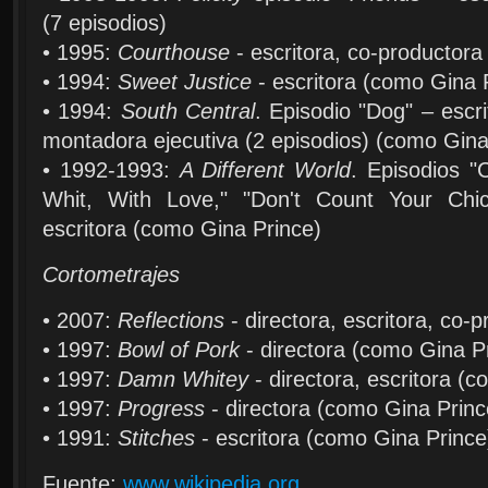
(7 episodios)
• 1995:
Courthouse
- escritora, co-productor
• 1994:
Sweet Justice
- escritora (como Gina 
• 1994:
South Central
. Episodio "Dog" – escr
montadora ejecutiva (2 episodios) (como Gina
• 1992-1993:
A Different World
. Episodios "
Whit, With Love," "Don't Count Your Chi
escritora (como Gina Prince)
Cortometrajes
• 2007:
Reflections
- directora, escritora, co-p
• 1997:
Bowl of Pork
- directora (como Gina P
• 1997:
Damn Whitey
- directora, escritora (
• 1997:
Progress
- directora (como Gina Princ
• 1991:
Stitches
- escritora (como Gina Prince
Fuente:
www.wikipedia.org