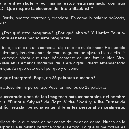
ba a entrevistarle y yo mismo estoy entusiasmado con sus
 ¿Qué inspiró la elección del título Black-ish?
Barris, nuestra escritora y creadora. Es como la palabra
delicado,
–ish.
: ¿Por qué este programa? ¿Por qué ahora? Y Harriet Pakula-
 sobre el haber hecho este programa?
e todo, es que es una comedia, algo que no suelo hacer. He querido
tiempo y los elementos de este programa se ajustan bien a ello. Y
comedia ahora que trata básicamente de una familia bien Afro-
e vive en la América moderna, de la era digital. Puedo entender todo
nejar. Así que esto es el por qué y el cómo.
e que interpretó, Pops, en 25 palabras o menos?
dría describir mi personaje, Pops, en menos de 25 palabras.
 Ha mostrado unas de las imágenes más memorables del hombre
o a "Furious Stlyles" de
Boyz N the Hood
y a Ike Turner de
difícil retratar personajes tan diferentes personal y moralmente,
illoso de lo que hago es ser capaz de variar de gama. Nunca es lo
terpretar a la misma persona todo el tiempo. Lo que sí me motiva es