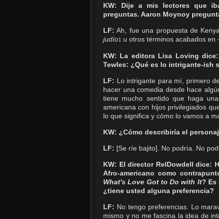
KW: Dije a mis lectores que i
preguntas. Aaron Moynoy pregunta:
LF:
Ah, fue una propuesta de Kenya 
judío
u otros términos acabados en 
1
KW: La editora Lisa Loving dice
Tewles: ¿Qué es lo intrigante-ish
LF:
Lo intrigante para mí, primero d
hacer una comedia desde hace algún 
tiene mucho sentido que haga una 
americana con hijos privilegiados qu
lo que significa y cómo lo vamos a ma
KW: ¿Cómo describiría el personaj
LF:
[Se ríe bajito]. No podría. No po
KW: El director RelDowdell dice:
Afro-americano como contrapunt
What's Love Got to Do with It
? Es 
¿tiene usted alguna preferencia?
LF:
No tengo preferencias. Lo marav
mismo y no me fascina la idea de in