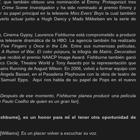
d
, que también obtuvo una nominación al Emmy. Protagonizó tres
 Crime Scene Investigation
y ha sido nominado al premio Emmy y
su papel principal en la teleserie
Miss Evers’ Boys
la cual también
erlo actuar junto a Hugh Dancy y Mads Mikkelsen en la serie de
ón, Cinema Gypsy, Laurence Fishburne está comprometido a producir
na teleserie dramática de la HBO. La agencia también ha realizado
,
Five Fingers
y
Once in the Life
. Entre sus numerosas películas,
,
A Rumor of War
,
El color púrpura
, la trilogía de
Matrix
,
Decoration
 que recibió el premio NAACP Image Award. Fishburne también ganó
ics Circle, Theatre World y Tony Awards por la representación que
ains
Running de August Wilson. En 2006, volvió a formar equipo con
 Ángela Basset, en el Pasadena Playhouse con la obra de teatro de
or Samuel Epps.
Aquí nos habla de su papel de Pops en el nuevo
. Después de ese momento, Fishburne planea producir una película
de Paulo Coelho de quien es un gran fan
]
.
ishburne], es un honor para mí el tener otra oportunidad de
Williams]. Es un placer volver a escuchar su voz.