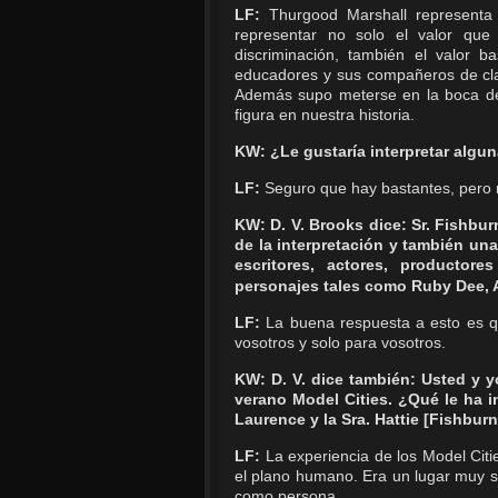
LF:
Thurgood Marshall representa 
representar no solo el valor que 
discriminación, también el valor 
educadores y sus compañeros de clas
Además supo meterse en la boca del
figura en nuestra historia.
KW: ¿Le gustaría interpretar alguna
LF:
Seguro que hay bastantes, pero
KW: D. V. Brooks dice: Sr. Fishbu
de la interpretación y también una
escritores, actores, productore
personajes tales como Ruby Dee, 
LF:
La buena respuesta a esto es qu
vosotros y solo para vosotros.
KW: D. V. dice también: Usted y 
verano Model Cities. ¿Qué le ha i
Laurence y la Sra. Hattie [Fishburn
LF:
La experiencia de los Model Cit
el plano humano. Era un lugar muy s
como persona.