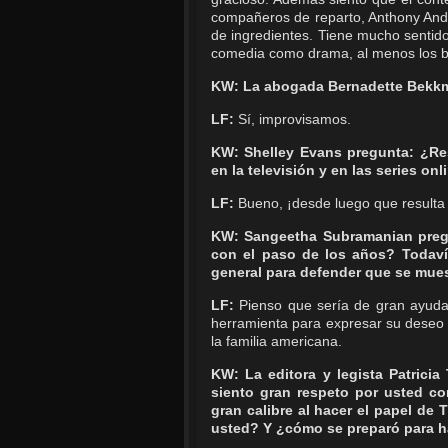
compañeros de reparto, Anthony Ande
de ingredientes. Tiene mucho sentid
comedia como drama, al menos los b
KW: La abogada Bernadette Bekkm
LF:
Sí, improvisamos.
KW: Shelley Evans pregunta: ¿Res
en la televisión y en las series on
LF:
Bueno, ¡desde luego que resulta m
KW: Sangeetha Subramanian pregu
con el paso de los años? Todaví
general para defender que se mue
LF:
Pienso que sería de gran ayuda 
herramienta para expresar su deseo 
la familia americana.
KW: La editora y legista Patricia
siento gran respeto por usted c
gran calibre al hacer el papel de
usted? Y ¿cómo se preparó para h