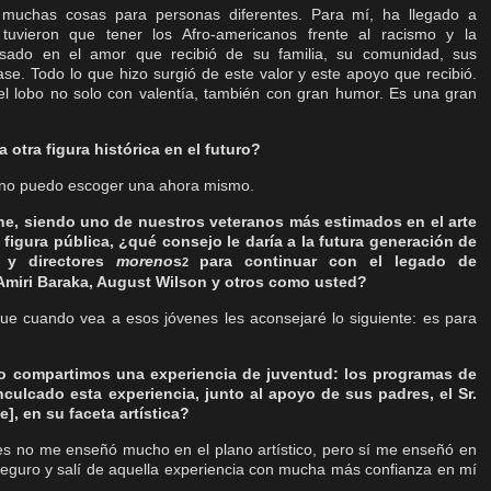
muchas cosas para personas diferentes. Para mí, ha llegado a
tuvieron que tener los Afro-americanos frente al racismo y la
basado en el amor que recibió de su familia, su comunidad, sus
e. Todo lo que hizo surgió de este valor y este apoyo que recibió.
 lobo no solo con valentía, también con gran humor. Es una gran
 otra figura histórica en el futuro?
 no puedo escoger una ahora mismo.
rne, siendo uno de nuestros veteranos más estimados en el arte
 figura pública, ¿qué consejo le daría a la futura generación de
s y directores
moreno
s
para continuar con el legado de
2
Amiri Baraka, August Wilson y otros como usted?
e cuando vea a esos jóvenes les aconsejaré lo siguiente: es para
yo compartimos una experiencia de juventud: los programas de
nculcado esta experiencia, junto al apoyo de sus padres, el Sr.
e], en su faceta artística?
ies no me enseñó mucho en el plano artístico, pero sí me enseñó en
eguro y salí de aquella experiencia con mucha más confianza en mí