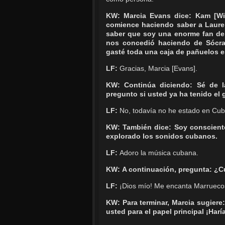
KW: Marcia Evans dice: Kam [Will
comience haciendo saber a Laure
saber que soy una enorme fan de s
nos concedió haciendo de Sócr
gasté toda una caja de pañuelos e
LF:
Gracias, Marcia [Evans].
KW: Continúa diciendo: Sé de l
pregunto si usted ya ha tenido el 
LF:
No, todavía no he estado en Cub
KW: También dice: Soy consciente
explorado los sonidos cubanos.
LF:
Adoro la música cubana.
KW:
A continuación, pregunta: ¿Cu
LF:
¡Dios mío! Me encanta Marruecos,
KW:
Para terminar, Marcia sugiere
usted para el papel principal ¡Har