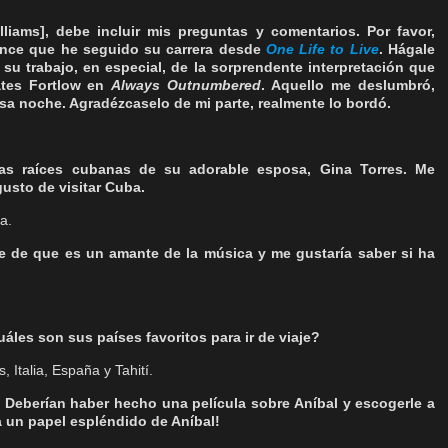
iams], debe incluir mis preguntas y comentarios. Por favor,
nce que he seguido su carrera desde
One Life to Live
. Hágale
u trabajo, en especial, de la sorprendente interpretación que
ates Fortlow en
Always Outnumbered
. Aquello me deslumbró,
sa noche. Agradézcaselo de mi parte, realmente lo bordó.
as raíces cubanas de su adorable esposa, Gina Torres. Me
gusto de visitar Cuba.
a.
 de que es un amante de la música y me gustaría saber si ha
áles son sus países favoritos para ir de viaje?
 Italia, España y Tahití.
: Deberían haber hecho una película sobre Aníbal y escogerle a
ía un papel espléndido de Aníbal!