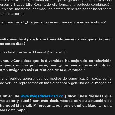
rson y Tracee Ellis Ross, todo ello forma una perfecta combinación
o en este momento, además, los actores deberían poder hacer tanto
uenos actores.
an pregunta: ¿Llegan a hacer improvisación en este show?
ulta más fácil para los actores Afro-americanos ganar terreno
line estos días?
ás fácil que hace 30 años! [Se ríe alto].
nta: ¿Considera que la diversidad ha mejorado en televisión
a queda mucho por hacer, pero ¿qué puede hacer el público
stren imágenes más auténticas de la diversidad?
si el público general usa los medios de comunicación social como
de ver una representación más auténtica y genuina de la imagen de
 Turnier [de
www.megadiversidad.co
] dice: Hace décadas que
omo actor y quedé aún más deslumbrada con su actuación de
 Thurgood Marshall. Mi pregunta es ¿qué significa Marshall para
acer este papel?