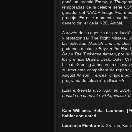
ganó un premio Emmy, y
Thurgoo
temporadas de la célebre serie
CSI:
ganador del NAACP Image Award por 
produjo. En este momento pueden v
género thriller de la NBC, Aníbal.
A través de su agencia de producci
y protagonizar The Right Mistake, u
las películas
Akeelah and the Bee
podemos destacar
Boyz n the Hood
Day
y
The Tuskegee Airmen
, por la
los premios Drama Desk, Outer Crit
hizo de Sterling Johnson en el
Two Tr
su frecuente compañera de reparto,
August Wilson,
Fences
, dirigida p
programa de televisión,
Black-ish
.
[
Esta entrevista tuvo lugar en 2014
basada en la novela, El Alquimista, 
Kam Williams: Hola, Laurence [F
hablar con usted.
Laurence Fishburne:
Gracias, Kam [