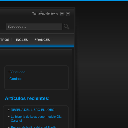
TamaÃ±o del texto
OTROS
INGLÉS
FRANCÉS
Búsqueda
Contacto
Artículos recientes:
RESEÑA DEL LIBRO EL LOBO
La historia de la ex supermodelo Gia
Carangi
Retrato de la diva del soul Phyllis