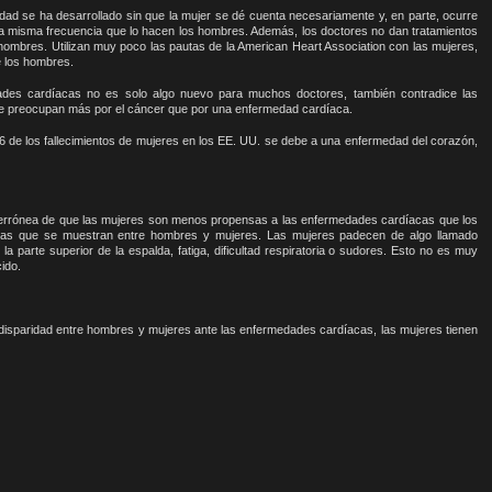
dad se ha desarrollado sin que la mujer se dé cuenta necesariamente y, en parte, ocurre
 la misma frecuencia que lo hacen los hombres. Además, los doctores no dan tratamientos
hombres. Utilizan muy poco las pautas de la American Heart Association con las mujeres,
e los hombres.
ades cardíacas no es solo algo nuevo para muchos doctores, también contradice las
se preocupan más por el cáncer que por una enfermedad cardíaca.
.6 de los fallecimientos de mujeres en los EE. UU. se debe a una enfermedad del corazón,
 errónea de que las mujeres son menos propensas a las enfermedades cardíacas que los
mas que se muestran entre hombres y mujeres. Las mujeres padecen de algo llamado
la parte superior de la espalda, fatiga, dificultad respiratoria o sudores. Esto no es muy
ido.
 disparidad entre hombres y mujeres ante las enfermedades cardíacas, las mujeres tienen