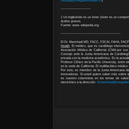
mortega@megadiversidad.co
]
--------------------------
1 Un triglicérido es un éster (éster es un compon
ácidos grasos.
Fuente: www. wikipedia.org
----------------------------------------------------
El Dr. Manshadi MD, FACC, FSCAI, FAHA, FACP e
Health
. El médico, que es cardiólogo intervenci
Asociación Médica de California (CMA por sus 
Consejo ante la Junta Americana de Cardiología
privada con la medicina académica. En la actua
Profesor Clínico de la Pacific University, entre
en la sede de California. El multifacético médico 
Por esto, es miembro de la Junta Americana de
innovadoras. Si usted quiere saber más sobre e
es nuestro columnista en los temas de salud
electrónico a la dirección
drmanshadi@megadive