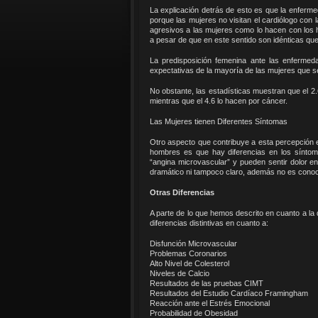
La explicación detrás de esto es que la enferme
porque las mujeres no visitan el cardiólogo con
agresivos a las mujeres como lo hacen con los 
a pesar de que en este sentido son idénticas qu
La predisposición femenina ante las enfermed
expectativas de la mayoría de las mujeres que 
No obstante, las estadísticas muestran que el 2
mientras que el 4.6 lo hacen por cáncer.
Las Mujeres tienen Diferentes Síntomas
Otro aspecto que contribuye a esta percepción
hombres es que hay diferencias en los sínto
“angina microvascular” y pueden sentir dolor en 
dramático ni tampoco claro, además no es conoc
Otras Diferencias
A parte de lo que hemos descrito en cuanto a la
diferencias distintivas en cuanto a:
Disfunción Microvascular
Problemas Coronarios
Alto Nivel de Colesterol
Niveles de Calcio
Resultados de las pruebas CIMT
Resultados del Estudio Cardíaco Framingham
Reacción ante el Estrés Emocional
Probabilidad de Obesidad