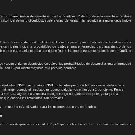
ar un mayor índice de colesterol que los hombres. Y dentro de este colesterol también
lto nivel de los triglicéridos
1
suele afectar de forma más negativa a la mujer causándole
 las arterias, ésta puede calcificarse lo que es preocupante. Los niveles de calcio varían
stos niveles indica la probabilidad de padecer una enfermedad cardíaca dentro de los
bre todo para pacientes con alto riesgo (como los que tienen antecedentes en su familia o
es ya que si tienen desniveles de calcio, las probabilidades de desarrollar una enfermedad
n, son 10 por ciento mayores que para los hombres.
resultados CIMT. Las pruebas CIMT miden el espesor de la línea interior de la arteria
ormalmente, cuando el resultado es bueno, calculamos el riesgo a 1 por ciento. Pero si
ía ser para alguien de la misma edad, el riesgo de padecer bloqueos y ataques al
r que cuando los resultados son normales.
os son mucho más elevados para las mujeres que para los hombres.
am
berían ser diagnosticadas igual de rápido que los hombres sobre cuestiones relacionadas