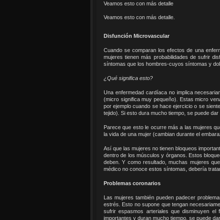
Veamos esto con más detalle
Veamos esto con más detalle.
Disfunción Microvascular
Cuando se comparan los efectos de una enferm
mujeres tienen más probabilidades de sufrir di
síntomas que los hombres-cuyos síntomas y dolo
¿Qué significa esto?
Una enfermedad cardíaca no implica necesariam
(micro significa muy pequeño). Estas micro ven
por ejemplo cuando se hace ejercicio o se sient
tejido). Si esto dura mucho tiempo, se puede dar
Parece que esto le ocurre más a las mujeres que 
la vida de una mujer (cambian durante el embara
Así que las mujeres no tienen bloqueos importan
dentro de los músculos y órganos. Estos bloqu
deben. Y como resultado, muchas mujeres que 
médico no conoce estos síntomas, debería tratar 
Problemas coronarios
Las mujeres también pueden padecer problemas 
estrés. Esto no supone que tengan necesariamen
sufrir espasmos arteriales que disminuyen el
importantes y duran mucho tiempo, se puede dar