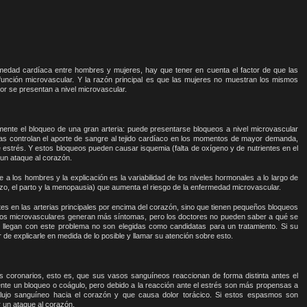
edad cardíaca entre hombres y mujeres, hay que tener en cuenta el factor de que las
sfunción microvascular. Y la razón principal es que las mujeres no muestran los mismos
r se presentan a nivel microvascular.
ente el bloqueo de una gran arteria: puede presentarse bloqueos a nivel microvascular
as controlan el aporte de sangre al tejido cardíaco en los momentos de mayor demanda,
e estrés. Y estos bloqueos pueden causar isquemia (falta de oxígeno y de nutrientes en el
 un ataque al corazón.
a los hombres y la explicación es la variabilidad de los niveles hormonales a lo largo de
zo, el parto y la menopausia) que aumenta el riesgo de la enfermedad microvascular.
tes en las arterias principales por encima del corazón, sino que tienen pequeños bloqueos
eos microvasculares generan más síntomas, pero los doctores no pueden saber a qué se
llegan con este problema no son elegidas como candidatas para un tratamiento. Si su
de explicarle en medida de lo posible y llamar su atención sobre esto.
coronarios, esto es, que sus vasos sanguíneos reaccionan de forma distinta antes el
te un bloqueo o coágulo, pero debido a la reacción ante el estrés son más propensas a
 flujo sanguíneo hacia el corazón y que causa dolor torácico. Si estos espasmos son
 un ataque al corazón.