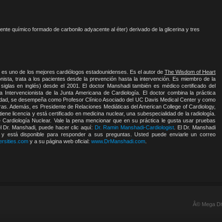
ente químico formado de carbonilo adyacente al éter) derivado de la glicerina y tres
s uno de los mejores cardiólogos estadounidenses. Es el autor de
The Wisdom of Heart
onista, trata a los pacientes desde la prevención hasta la intervención. Es miembro de la
siglas en inglés) desde el 2001. El doctor Manshadi también es médico certificado del
 Intervencionista de la Junta Americana de Cardiología. El doctor combina la práctica
lidad, se desempeña como Profesor Clínico Asociado del UC Davis Medical Center y como
 otras. Además, es Presidente de Relaciones Mediáticas del American College of Cardiology,
tiene licencia y está certificado en medicina nuclear, una subespecialidad de la radiología.
 Cardiología Nuclear. Vale la pena mencionar que en su práctica le gusta usar pruebas
l Dr. Manshadi, puede hacer clic aquí:
Dr. Ramin Manshadi-Cardiologist
. El Dr. Manshadi
 y está disponible para responder a sus preguntas. Usted puede enviarle un correo
rsities.com
y a su página web oficial:
www.DrManshadi.com
.
Â© Mega Div