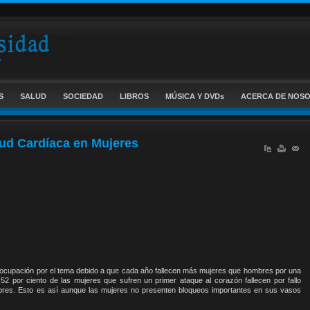
S
SALUD
SOCIEDAD
LIBROS
MÚSICA Y DVDs
ACERCA DE NOS
ud Cardíaca en Mujeres
eocupación por el tema debido a que cada año fallecen más mujeres que hombres por una
52 por ciento de las mujeres que sufren un primer ataque al corazón fallecen por fallo
mbres. Esto es así aunque las mujeres no presenten bloqueos importantes en sus vasos