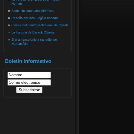
Hyman
Sade: Un icono afro-británico
Reseña del libro Elegí la bondad
Claves del triunfo profesional de Oprah
La Historia de Barack Obama
El gran saxofonista canadiense:
Nathan Allen
Boletín informativo