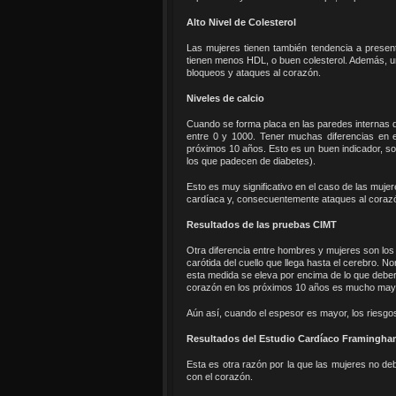
Alto Nivel de Colesterol
Las mujeres tienen también tendencia a present
tienen menos HDL, o buen colesterol. Además, un a
bloqueos y ataques al corazón.
Niveles de calcio
Cuando se forma placa en las paredes internas de
entre 0 y 1000. Tener muchas diferencias en e
próximos 10 años. Esto es un buen indicador, so
los que padecen de diabetes).
Esto es muy significativo en el caso de las mujer
cardíaca y, consecuentemente ataques al corazó
Resultados de las pruebas CIMT
Otra diferencia entre hombres y mujeres son los 
carótida del cuello que llega hasta el cerebro. N
esta medida se eleva por encima de lo que deber
corazón en los próximos 10 años es mucho mayo
Aún así, cuando el espesor es mayor, los riesg
Resultados del Estudio Cardíaco Framingh
Esta es otra razón por la que las mujeres no de
con el corazón.