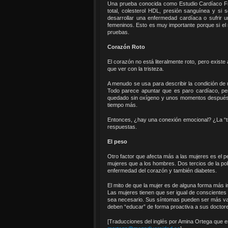
Una prueba conocida como Estudio Cardíaco Fr
total, colesterol HDL, presión sanguínea y si 
desarrollar una enfermedad cardíaca o sufrir u
femeninos. Esto es muy importante porque si el 
pruebas.
Corazón Roto
El corazón no está literalmente roto, pero exist
que ver con la tristeza.
A menudo se usa para describir la condición de
Todo parece apuntar que es paro cardíaco, pe
quedado sin oxígeno y unos momentos después 
tiempo más.
Entonces, ¿hay una conexión emocional? ¿La “tr
respuestas.
El peso
Otro factor que afecta más a las mujeres es el 
mujeres que a los hombres. Dos tercios de la pob
enfermedad del corazón y también diabetes.
El mito de que la mujer es de alguna forma más
Las mujeres tienen que ser igual de conscientes
sea necesario. Sus síntomas pueden ser más vari
deben “educar” de forma proactiva a sus doctores
[Traducciones del inglés por Amina Ortega que es