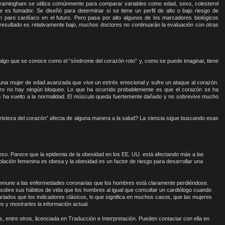
amingham se utiliza comúnmente para comparar variables como edad, sexo, colesterol
se es fumador. Se diseñó para determinar si se tiene un perfil de alto o bajo riesgo de
n paro cardíaco en el futuro. Pero pasa por alto algunos de los marcadores biológicos
resultado es relativamente bajo, muchos doctores no continuarán la evaluación con otras
e algo que se conoce como el “síndrome del corazón roto” y, como se puede imaginar, tiene
 una mujer de edad avanzada que vive un estrés emocional y sufre un ataque al corazón.
ro no hay ningún bloqueo. Lo que ha ocurrido probablemente es que el corazón se ha
ha vuelto a la normalidad. El músculo queda fuertemente dañado y no sobrevive mucho
isteza del corazón” afecta de alguna manera a la salud? La ciencia sigue buscando esas
peso. Parece que la epidemia de la obesidad en los EE. UU. está afectando más a las
lación femenina es obesa y la obesidad es un factor de riesgo para desarrollar una
 inmune a las enfermedades coronarias que los hombres está claramente perdiéndose.
 sobre sus hábitos de vida que los hombres al igual que consultar un cardiólogo cuando
ados que los indicadores clásicos, lo que significa en muchos casos, que las mujeres
 y mostrarles la información actual.
, entre otros, licenciada en Traducción e Interpretación. Pueden contactar con ella en