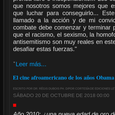
que nosotros somos mejores que es
que luchar para conseguirlo... Est
llamado a la acción y de mi convi
combate debe comenzar y terminar por
que el racismo, el sexismo, la homofob
antisemitismo son muy reales en es
desafiar estas fuerzas."
Leer más...
El cine afroamericano de los años Obama
ESCRITO POR DR. RÉGIS DUBOIS PH. D/POR CORTESÍA DE EDICIONES L
SÁBADO 20 DE OCTUBRE DE 2018 00:00
Año 2010: ¿una nueva edad de oro de