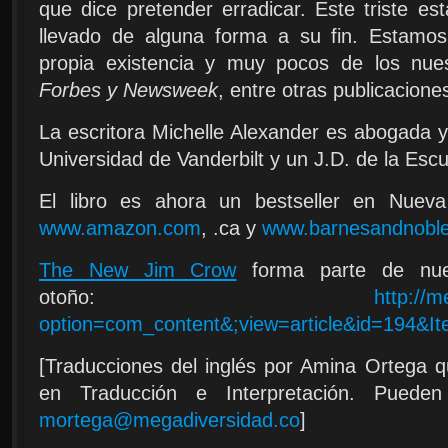
que dice pretender erradicar. Este triste es
llevado de alguna forma a su fin. Estamo
propia existencia y muy pocos de los nue
Forbes y Newsweek
, entre otras publicacion
La escritora Michelle Alexander es abogada y
Universidad de Vanderbilt y un J.D. de la Esc
El libro es ahora un bestseller en Nueva
www.amazon.com
, .ca y
www.barnesandnobl
The New Jim Crow
forma parte de nues
otoño:
http://m
option=com_content&;view=article&id=194&I
[Traducciones del inglés por Amina Ortega qu
en Traducción e Interpretación. Pued
mortega@megadiversidad.co
]