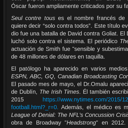
Óscar fueron ampliamente criticados por su fa
Seul contre tous
es el nombre francés de 
quiere decir “solo contra todos”. Este título 
dio fue una batalla de David contra Goliat. El
luchó solo contra el sistema. El periódico
Th
actuación de Smith fue "sensible y subestim
de 48 millones de dólares en taquilla.
El patólogo ha aparecido en varios medio
ESPN, ABC, GQ, Canadian Broadcasting Corpo
El pasado mes de mayo, el Dr.Omalu apareci
de Dublín,
The Irish Times
. Él también escrib
2015
https://www.nytimes.com/2015/12/
football.html?_r=0.
Además, el médico es me
League of Denial: The NFL’s Concussion Crisi
obra de Broadway "
Headstrong
" en 2012. 